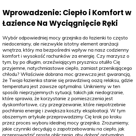
Wprowadzenie: Ciepło i Komfort w
Łazience Na Wyciągnięcie Ręki
Wybór odpowiedniej mocy grzejnika do łazienki to często
niedoceniany, ale niezwykle istotny element aranżacji
wnętrza, który ma bezpośredni wpływ na nasz codzienny
komfort i wysokość rachunków za energię. Czy marzysz o
tym, by po długim, orzeźwiającym prysznicu otuliło Cię
przyjemne, natychmiastowe ciepło, zamiast przenikającego
chłodu? Właściwie dobrana moc grzewcza jest gwarancją,
że Twoja łazienka stanie się prawdziwą oazą relaksu, gdzie
temperatura jest zawsze optymalna. Unikniemy w ten
sposób nieprzyjemnych sytuacji, takich jak niedogrzanie,
które sprawia, że korzystanie z pomieszczenia jest
dyskomfortowe, czy przegrzewanie, które niepotrzebnie
pochłania energię i zwiększa koszty eksploatacji. W tym
obszernym artykule przeprowadzimy Cię krok po kroku
przez proces wyboru idealnej mocy grzejnika. Zrozumiemy,
jakie czynniki decydują o zapotrzebowaniu na ciepło, jak
przeprowadzić proste obliczenia, aby dobrać optymalną