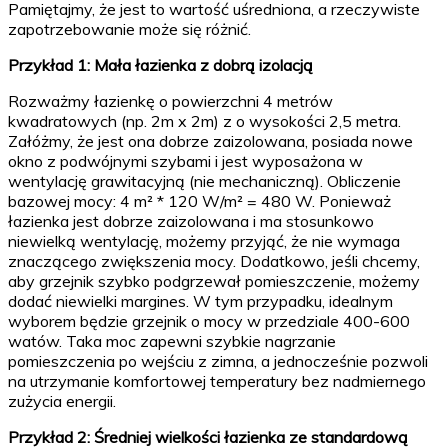
Pamiętajmy, że jest to wartość uśredniona, a rzeczywiste
zapotrzebowanie może się różnić.
Przykład 1: Mała łazienka z dobrą izolacją
Rozważmy łazienkę o powierzchni 4 metrów
kwadratowych (np. 2m x 2m) z o wysokości 2,5 metra.
Załóżmy, że jest ona dobrze zaizolowana, posiada nowe
okno z podwójnymi szybami i jest wyposażona w
wentylację grawitacyjną (nie mechaniczną). Obliczenie
bazowej mocy: 4 m² * 120 W/m² = 480 W. Ponieważ
łazienka jest dobrze zaizolowana i ma stosunkowo
niewielką wentylację, możemy przyjąć, że nie wymaga
znaczącego zwiększenia mocy. Dodatkowo, jeśli chcemy,
aby grzejnik szybko podgrzewał pomieszczenie, możemy
dodać niewielki margines. W tym przypadku, idealnym
wyborem będzie grzejnik o mocy w przedziale 400-600
watów. Taka moc zapewni szybkie nagrzanie
pomieszczenia po wejściu z zimna, a jednocześnie pozwoli
na utrzymanie komfortowej temperatury bez nadmiernego
zużycia energii.
Przykład 2: Średniej wielkości łazienka ze standardową