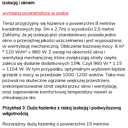
izolacją i oknem
wymiana programatora w pralce
Teraz przyjrzyjmy się łazience o powierzchni 8 metrów
kwadratowych (np. 3m x 2,7m) o wysokości 2,5 metra.
Załóżmy, że jej izolacja jest standardowa, posiada jedno
okno o przeciętnej jakości uszczelnienia i jest wyposażona
w wentylację mechaniczną. Obliczenie bazowej mocy: 8 m²
* 120 W/m² = 960 W. Z uwagi na obecność okna i
wentylacji mechanicznej, które zwiększają straty ciepła,
zaleca się dodanie dodatkowych 15%. Czyli 960 W * 1.15
= 1104 W. W tym przypadku, optymalnym wyborem będzie
grzejnik o mocy w przedziale 1000-1200 watów. Taka moc
pozwoli na skuteczne ogrzanie większej przestrzeni,
zrekompensowanie strat ciepła przez okno i wentylację,
oraz zapewnienie komfortowej temperatury nawet w
chłodniejsze dni.
Przykład 3: Duża łazienka z niską izolacją i podwyższoną
wilgotnością
Rozważmy dużą łazienkę o powierzchni 15 metrów