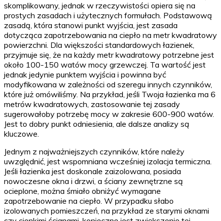
skomplikowany, jednak w rzeczywistości opiera się na
prostych zasadach i użytecznych formułach. Podstawową
zasadą, która stanowi punkt wyjścia, jest zasada
dotycząca zapotrzebowania na ciepło na metr kwadratowy
powierzchni. Dla większości standardowych łazienek,
przyjmuje się, że na każdy metr kwadratowy potrzebne jest
około 100-150 watów mocy grzewczej. Ta wartość jest
jednak jedynie punktem wyjścia i powinna być
modyfikowana w zależności od szeregu innych czynników,
które już omówiliśmy. Na przykład, jeśli Twoja łazienka ma 6
metrów kwadratowych, zastosowanie tej zasady
sugerowałoby potrzebę mocy w zakresie 600-900 watów.
Jest to dobry punkt odniesienia, ale dalsze analizy są
kluczowe.
Jednym z najważniejszych czynników, które należy
uwzględnić, jest wspomniana wcześniej izolacja termiczna.
Jeśli łazienka jest doskonale zaizolowana, posiada
nowoczesne okna i drzwi, a ściany zewnętrzne są
ocieplone, można śmiało obniżyć wymagane
zapotrzebowanie na ciepło. W przypadku słabo
izolowanych pomieszczeń, na przykład ze starymi oknami
czy cienkimi ścianami, konieczne jest zwiększenie tej