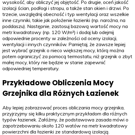
wysokość, aby obliczyć jej objętość. Po drugie, oceń jakość
izolacji ścian, podłogi i stropu, a także stan okien i drzwi. Po
trzecie, uwzględnij obecność i typ wentylacji oraz wszelkie
inne czynniki, takie jak położenie łazienki (np. narożna, na
poddaszu). Następnie, zastosuj bazową wartość mocy na
metr kwadratowy (np. 120 W/m²) i dodaj lub odejmij
odpowiednie procenty w zależności od oceny izolacji,
wentylacji i innych czynników. Pamiętaj, że zawsze lepiej
jest wybrać grzejnik o nieco większej mocy, którą można
potem ograniczyć za pomocą termostatu, niż grzejnik o zbyt
małej mocy, który nie będzie w stanie zapewnić
odpowiedniej temperatury.
Przykładowe Obliczenia Mocy
Grzejnika dla Różnych Łazienek
Aby lepiej zobrazować proces obliczania mocy grzejnika,
przyjrzyjmy się kilku praktycznym przykładom dla różnych
typów łazienek. Załóżmy, że podstawowa zasada mówi o
zapotrzebowaniu około 120 watów na metr kwadratowy
powierzchni dla łazienki ze standardową izolacją.