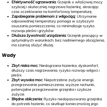
Efektywność ogrzewania:
Grzejnik o właściwej mocy
szybciej i skuteczniej nagrzewa łazienkę, skracając
czas oczekiwania na komfortową temperaturę.
Zapobieganie problemom z wilgocią
ą:
Utrzymanie
odpowiedniej temperatury pomaga w szybszym
osuszaniu pomieszczenia, co minimalizuje ryzyko
rozwoju pleśni i grzybów.
Dłuższa żywotność urządzenia:
Grzejnik pracujący w
optymalnych warunkach, bez nadmiernego obciążenia,
ma szansę służyć dłużej.
Wady
Zbyt niska moc:
Niedogrzana łazienka, dyskomfort,
dłuższy czas nagrzewania, ryzyko rozwoju wilgoci i
pleśni.
Zbyt wysoka moc:
Niepotrzebne zużycie energii,
przegrzewanie pomieszczenia, wyższe rachunki,
potencjalne przegrzewanie grzejnika i szybsze
zużycie.
Błędne obliczenia:
Ryzyko niedopasowania grzejnika
do potrzeb łazienki, co skutkuje koniecznością jego