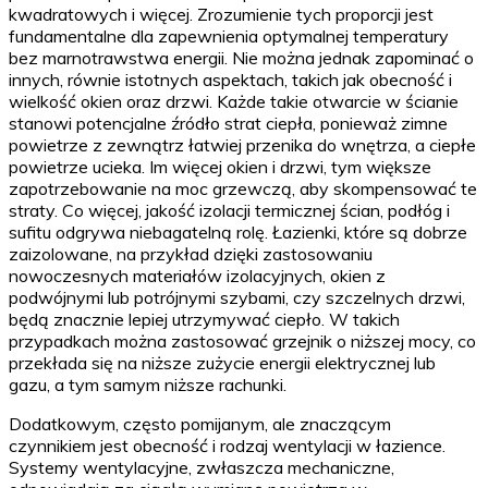
kwadratowych i więcej. Zrozumienie tych proporcji jest
fundamentalne dla zapewnienia optymalnej temperatury
bez marnotrawstwa energii. Nie można jednak zapominać o
innych, równie istotnych aspektach, takich jak obecność i
wielkość okien oraz drzwi. Każde takie otwarcie w ścianie
stanowi potencjalne źródło strat ciepła, ponieważ zimne
powietrze z zewnątrz łatwiej przenika do wnętrza, a ciepłe
powietrze ucieka. Im więcej okien i drzwi, tym większe
zapotrzebowanie na moc grzewczą, aby skompensować te
straty. Co więcej, jakość izolacji termicznej ścian, podłóg i
sufitu odgrywa niebagatelną rolę. Łazienki, które są dobrze
zaizolowane, na przykład dzięki zastosowaniu
nowoczesnych materiałów izolacyjnych, okien z
podwójnymi lub potrójnymi szybami, czy szczelnych drzwi,
będą znacznie lepiej utrzymywać ciepło. W takich
przypadkach można zastosować grzejnik o niższej mocy, co
przekłada się na niższe zużycie energii elektrycznej lub
gazu, a tym samym niższe rachunki.
Dodatkowym, często pomijanym, ale znaczącym
czynnikiem jest obecność i rodzaj wentylacji w łazience.
Systemy wentylacyjne, zwłaszcza mechaniczne,