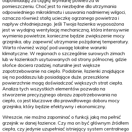
odpowiadają za ciągłą wymianę powietrza w
pomieszczeniu. Choć jest to niezbędne dla utrzymania
odpowiedniego mikroklimatu i usuwania nadmiernej wilgoci,
oznacza również stałą ucieczkę ogrzanego powietrza i
napływ chłodniejszego. Jeśli Twoja łazienka wyposażona
jest w wydajną wentylację mechaniczną, która intensywnie
wymienia powietrze, konieczne będzie zwiększenie mocy
grzejnika, aby zapewnić utrzymanie pożądanej temperatury.
Warto również wziąć pod uwagę lokalne warunki
klimatyczne. W regionach o szczególnie surowych zimach
lub w łazienkach usytuowanych od strony północnej, gdzie
słońce dociera rzadziej, naturalne jest większe
zapotrzebowanie na ciepło. Podobnie, łazienki znajdujące
się na poddaszu lub posiadające duże, przeszklone
powierzchnie mogą doświadczać większych strat ciepła.
Analiza tych wszystkich elementów pozwala na
stworzenie precyzyjnego obrazu zapotrzebowania na
ciepło, co jest kluczowe dla prawidłowego doboru mocy
grzejnika, który będzie efektywny i ekonomiczny.
Wreszcie, nie można zapominać o funkcji, jaką ma pełnić
grzejnik w danej łazience. Czy ma on być głównym źródłem
ciepła, czy jedynie uzupełniać istniejący system centralnego