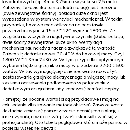
kwadratowych (np. 4m x 3,75m) o wysokości 2,5 metra.
Załóżmy, że łazienka ta ma słabą izolację, jest narożna
(dwie zewnętrzne ściany), posiada duże okno i jest
wyposażona w system wentylacji mechanicznej. W takim
przypadku, bazowa moc obliczona na podstawie
powierzchni wynosi: 15 m² * 120 W/m² = 1800 W. Ze
względu na wszystkie negatywne czynniki (słaba izolacja,
dwie ściany zewnętrzne, duże okno, wentylacja
mechaniczna), należy znacznie zwiększyć tę wartość.
Zaleca się dodanie nawet 30-40% do bazowej mocy. Czyli
1800 W * 1.35 = 2430 W. W tym przypadku, optymalnym
wyborem będzie grzejnik o mocy w przedziale 2200-2500
watów. W tak wymagającej łazience, warto rozważyć
zastosowanie grzejnika elektrycznego o większej mocy, lub
systemu ogrzewania podłogowego w połączeniu z
dodatkowym grzejnikiem, aby zapewnić komfort cieplny.
Pamiętaj, że podane wartości są przykładowe i mają na
celu jedynie zilustrowanie metody obliczeń. Zawsze warto
dokładnie zmierzyć pomieszczenie, ocenić jego izolację i
inne czynniki, a w razie wątpliwości skonsultować się z
profesjonalistą. Oto tabela poglądowa, która może pomóc w
podjęciu wstępnej decyzji: