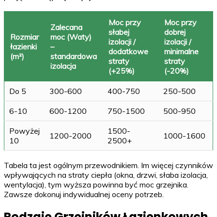
Moc przy
Moc przy
Zalecana
słabej
dobrej
Rozmiar
moc (Waty)
izolacji /
izolacji /
łazienki
–
dodatkowe
minimalne
(m²)
standardowa
straty
straty
izolacja
(+25%)
(-20%)
Do 5
300-600
400-750
250-500
6-10
600-1200
750-1500
500-950
Powyżej
1500-
1200-2000
1000-1600
10
2500+
Tabela ta jest ogólnym przewodnikiem. Im więcej czynników
wpływających na straty ciepła (okna, drzwi, słaba izolacja,
wentylacja), tym wyższa powinna być moc grzejnika.
Zawsze dokonuj indywidualnej oceny potrzeb.
Rodzaje Grzejników Łazienkowych