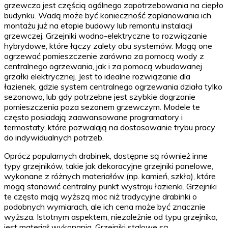
grzewcza jest częścią ogólnego zapotrzebowania na ciepło
budynku. Wadą może być konieczność zaplanowania ich
montażu już na etapie budowy lub remontu instalacji
grzewczej. Grzejniki wodno-elektryczne to rozwiązanie
hybrydowe, które łączy zalety obu systemów. Mogą one
ogrzewać pomieszczenie zarówno za pomocą wody z
centralnego ogrzewania, jak i za pomocą wbudowanej
grzałki elektrycznej. Jest to idealne rozwiązanie dla
łazienek, gdzie system centralnego ogrzewania działa tylko
sezonowo, lub gdy potrzebne jest szybkie dogrzanie
pomieszczenia poza sezonem grzewczym. Modele te
często posiadają zaawansowane programatory i
termostaty, które pozwalają na dostosowanie trybu pracy
do indywidualnych potrzeb.
Oprócz popularnych drabinek, dostępne są również inne
typy grzejników, takie jak dekoracyjne grzejniki panelowe,
wykonane z różnych materiałów (np. kamień, szkło), które
mogą stanowić centralny punkt wystroju łazienki. Grzejniki
te często mają wyższą moc niż tradycyjne drabinki o
podobnych wymiarach, ale ich cena może być znacznie
wyższa. Istotnym aspektem, niezależnie od typu grzejnika,
jest materiał wykonania. Grzejniki stalowe są