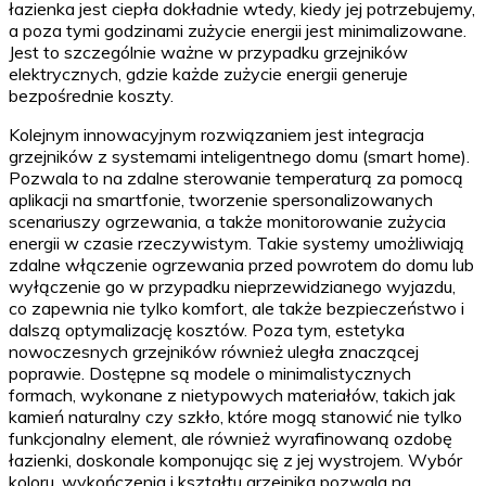
łazienka jest ciepła dokładnie wtedy, kiedy jej potrzebujemy,
a poza tymi godzinami zużycie energii jest minimalizowane.
Jest to szczególnie ważne w przypadku grzejników
elektrycznych, gdzie każde zużycie energii generuje
bezpośrednie koszty.
Kolejnym innowacyjnym rozwiązaniem jest integracja
grzejników z systemami inteligentnego domu (smart home).
Pozwala to na zdalne sterowanie temperaturą za pomocą
aplikacji na smartfonie, tworzenie spersonalizowanych
scenariuszy ogrzewania, a także monitorowanie zużycia
energii w czasie rzeczywistym. Takie systemy umożliwiają
zdalne włączenie ogrzewania przed powrotem do domu lub
wyłączenie go w przypadku nieprzewidzianego wyjazdu,
co zapewnia nie tylko komfort, ale także bezpieczeństwo i
dalszą optymalizację kosztów. Poza tym, estetyka
nowoczesnych grzejników również uległa znaczącej
poprawie. Dostępne są modele o minimalistycznych
formach, wykonane z nietypowych materiałów, takich jak
kamień naturalny czy szkło, które mogą stanowić nie tylko
funkcjonalny element, ale również wyrafinowaną ozdobę
łazienki, doskonale komponując się z jej wystrojem. Wybór
koloru, wykończenia i kształtu grzejnika pozwala na