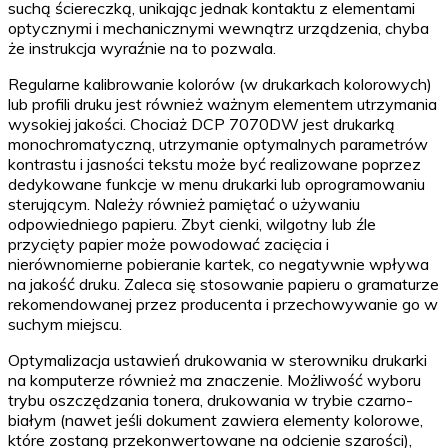
suchą ściereczką, unikając jednak kontaktu z elementami
optycznymi i mechanicznymi wewnątrz urządzenia, chyba
że instrukcja wyraźnie na to pozwala.
Regularne kalibrowanie kolorów (w drukarkach kolorowych)
lub profili druku jest również ważnym elementem utrzymania
wysokiej jakości. Chociaż DCP 7070DW jest drukarką
monochromatyczną, utrzymanie optymalnych parametrów
kontrastu i jasności tekstu może być realizowane poprzez
dedykowane funkcje w menu drukarki lub oprogramowaniu
sterującym. Należy również pamiętać o używaniu
odpowiedniego papieru. Zbyt cienki, wilgotny lub źle
przycięty papier może powodować zacięcia i
nierównomierne pobieranie kartek, co negatywnie wpływa
na jakość druku. Zaleca się stosowanie papieru o gramaturze
rekomendowanej przez producenta i przechowywanie go w
suchym miejscu.
Optymalizacja ustawień drukowania w sterowniku drukarki
na komputerze również ma znaczenie. Możliwość wyboru
trybu oszczędzania tonera, drukowania w trybie czarno-
białym (nawet jeśli dokument zawiera elementy kolorowe,
które zostaną przekonwertowane na odcienie szarości),