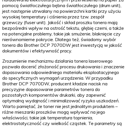
pomocą światłoczułego bębna światłoczułego (drum unit),
jest następnie utrwalany na powierzchni kartki przy użyciu
wysokiej temperatury i ciśnienia przez tzw. zespół
grzewczy (fuser unit). Jakość i skład proszku tonera mają
bezpośredni wpływ na ostrość tekstu, głębię czerni, a także
na potencjalne problemy, takie jak smużenie, blaknięcie czy
nierównomierne pokrycie. Dlatego też, świadomy wybór
tonera dla Brother DCP 7070DW jest inwestycją w jakość
dokumentów i efektywność pracy.
Zrozumienie mechanizmu działania tonera laserowego
pozwala docenić złożoność procesu drukowania i znaczenie
dopasowania odpowiedniego materiału eksploatacyjnego
do specyficznych wymagań urządzenia. W przypadku
Brother DCP 7070DW, producent kładzie nacisk na
precyzyjne dopasowanie parametrów tonera do
pozostałych komponentów drukarki, aby zapewnić
optymalną wydajność i minimalizować ryzyko uszkodzeń.
Warto pamiętać, że toner nie jest jednolitym produktem –
różne mieszanki proszków mogą wpływać na jego
właściwości, takie jak temperatura topnienia,
elektrostatyczność czy wielkość cząstek. Te parametry są