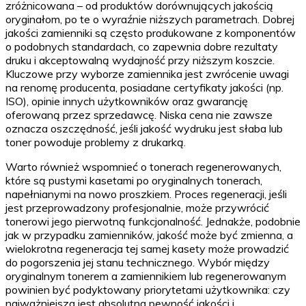
zróżnicowana – od produktów dorównujących jakością
oryginałom, po te o wyraźnie niższych parametrach. Dobrej
jakości zamienniki są często produkowane z komponentów
o podobnych standardach, co zapewnia dobre rezultaty
druku i akceptowalną wydajność przy niższym koszcie.
Kluczowe przy wyborze zamiennika jest zwrócenie uwagi
na renomę producenta, posiadane certyfikaty jakości (np.
ISO), opinie innych użytkowników oraz gwarancję
oferowaną przez sprzedawcę. Niska cena nie zawsze
oznacza oszczędność, jeśli jakość wydruku jest słaba lub
toner powoduje problemy z drukarką.
Warto również wspomnieć o tonerach regenerowanych,
które są pustymi kasetami po oryginalnych tonerach,
napełnianymi na nowo proszkiem. Proces regeneracji, jeśli
jest przeprowadzony profesjonalnie, może przywrócić
tonerowi jego pierwotną funkcjonalność. Jednakże, podobnie
jak w przypadku zamienników, jakość może być zmienna, a
wielokrotna regeneracja tej samej kasety może prowadzić
do pogorszenia jej stanu technicznego. Wybór między
oryginalnym tonerem a zamiennikiem lub regenerowanym
powinien być podyktowany priorytetami użytkownika: czy
najważniejsza jest absolutna pewność jakości i