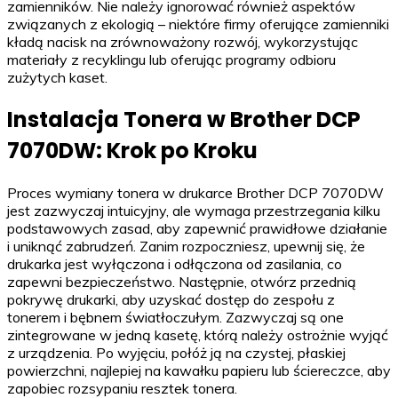
zamienników. Nie należy ignorować również aspektów
związanych z ekologią – niektóre firmy oferujące zamienniki
kładą nacisk na zrównoważony rozwój, wykorzystując
materiały z recyklingu lub oferując programy odbioru
zużytych kaset.
Instalacja Tonera w Brother DCP
7070DW: Krok po Kroku
Proces wymiany tonera w drukarce Brother DCP 7070DW
jest zazwyczaj intuicyjny, ale wymaga przestrzegania kilku
podstawowych zasad, aby zapewnić prawidłowe działanie
i uniknąć zabrudzeń. Zanim rozpoczniesz, upewnij się, że
drukarka jest wyłączona i odłączona od zasilania, co
zapewni bezpieczeństwo. Następnie, otwórz przednią
pokrywę drukarki, aby uzyskać dostęp do zespołu z
tonerem i bębnem światłoczułym. Zazwyczaj są one
zintegrowane w jedną kasetę, którą należy ostrożnie wyjąć
z urządzenia. Po wyjęciu, połóż ją na czystej, płaskiej
powierzchni, najlepiej na kawałku papieru lub ściereczce, aby
zapobiec rozsypaniu resztek tonera.