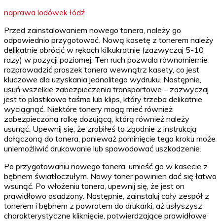
naprawa lodówek łódź
Przed zainstalowaniem nowego tonera, należy go
odpowiednio przygotować. Nową kasetę z tonerem należy
delikatnie obrócić w rękach kilkukrotnie (zazwyczaj 5-10
razy) w pozycji poziomej. Ten ruch pozwala równomiernie
rozprowadzić proszek tonera wewnątrz kasety, co jest
kluczowe dla uzyskania jednolitego wydruku. Następnie,
usuń wszelkie zabezpieczenia transportowe – zazwyczaj
jest to plastikowa taśma lub klips, który trzeba delikatnie
wyciągnąć. Niektóre tonery mogą mieć również
zabezpieczoną rolkę dozującą, którą również należy
usunąć. Upewnij się, że zrobiłeś to zgodnie z instrukcją
dołączoną do tonera, ponieważ pominięcie tego kroku może
uniemożliwić drukowanie lub spowodować uszkodzenie.
Po przygotowaniu nowego tonera, umieść go w kasecie z
bębnem światłoczułym. Nowy toner powinien dać się łatwo
wsunąć. Po włożeniu tonera, upewnij się, że jest on
prawidłowo osadzony. Następnie, zainstaluj cały zespół z
tonerem i bębnem z powrotem do drukarki, aż usłyszysz
charakterystyczne kliknięcie, potwierdzające prawidłowe