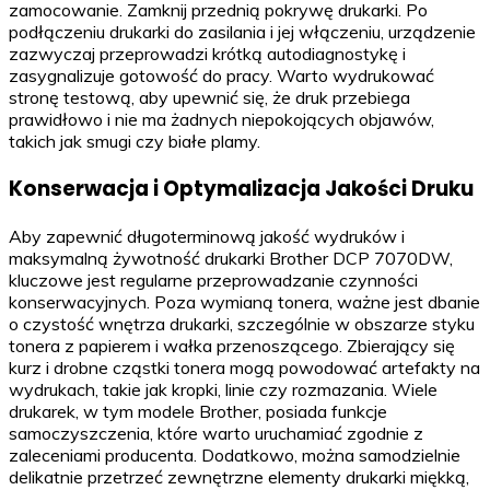
zamocowanie. Zamknij przednią pokrywę drukarki. Po
podłączeniu drukarki do zasilania i jej włączeniu, urządzenie
zazwyczaj przeprowadzi krótką autodiagnostykę i
zasygnalizuje gotowość do pracy. Warto wydrukować
stronę testową, aby upewnić się, że druk przebiega
prawidłowo i nie ma żadnych niepokojących objawów,
takich jak smugi czy białe plamy.
Konserwacja i Optymalizacja Jakości Druku
Aby zapewnić długoterminową jakość wydruków i
maksymalną żywotność drukarki Brother DCP 7070DW,
kluczowe jest regularne przeprowadzanie czynności
konserwacyjnych. Poza wymianą tonera, ważne jest dbanie
o czystość wnętrza drukarki, szczególnie w obszarze styku
tonera z papierem i wałka przenoszącego. Zbierający się
kurz i drobne cząstki tonera mogą powodować artefakty na
wydrukach, takie jak kropki, linie czy rozmazania. Wiele
drukarek, w tym modele Brother, posiada funkcje
samoczyszczenia, które warto uruchamiać zgodnie z
zaleceniami producenta. Dodatkowo, można samodzielnie
delikatnie przetrzeć zewnętrzne elementy drukarki miękką,