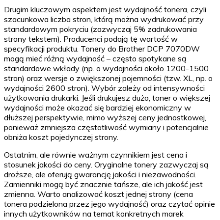
Drugim kluczowym aspektem jest wydajność tonera, czyli
szacunkowa liczba stron, którą można wydrukować przy
standardowym pokryciu (zazwyczaj 5% zadrukowania
strony tekstem). Producenci podają tę wartość w
specyfikacji produktu. Tonery do Brother DCP 7070DW
mogą mieć różną wydajność – często spotykane są
standardowe wkłady (np. o wydajności około 1200-1500
stron) oraz wersje o zwiększonej pojemności (tzw. XL, np. o
wydajności 2600 stron). Wybór zależy od intensywności
użytkowania drukarki. Jeśli drukujesz dużo, toner o większej
wydajności może okazać się bardziej ekonomiczny w
dłuższej perspektywie, mimo wyższej ceny jednostkowej,
ponieważ zmniejsza częstotliwość wymiany i potencjalnie
obniża koszt pojedynczej strony.
Ostatnim, ale równie ważnym czynnikiem jest cena i
stosunek jakości do ceny. Oryginalne tonery zazwyczaj są
droższe, ale oferują gwarancję jakości i niezawodności.
Zamienniki mogą być znacznie tańsze, ale ich jakość jest
zmienna. Warto analizować koszt jednej strony (cena
tonera podzielona przez jego wydajność) oraz czytać opinie
innych użytkowników na temat konkretnych marek