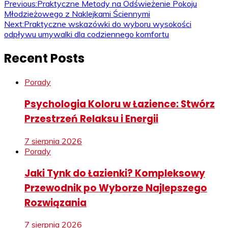
Previous:
Praktyczne Metody na Odświeżenie Pokoju
Młodzieżowego z Naklejkami Ściennymi
Next:
Praktyczne wskazówki do wyboru wysokości
odpływu umywalki dla codziennego komfortu
Recent Posts
Porady
Psychologia Koloru w Łazience: Stwórz
Przestrzeń Relaksu i Energii
7 sierpnia 2026
Porady
Jaki Tynk do Łazienki? Kompleksowy
Przewodnik po Wyborze Najlepszego
Rozwiązania
7 sierpnia 2026