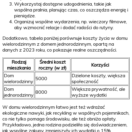
Wykorzystaj dostępne udogodnienia, takie jak
wspólna pralnia, planując czas, co oszczędza energię i
pieniądze.
Organizuj wspólne wydarzenia, np. wieczory filmowe,
aby wzmocnić relacje i dodać radości do rutyny.
Dodatkowo, tabela poniżej porównuje koszty życia w domu
wielorodzinnym z domem jednorodzinnym, opartą na
danych z 2023 roku, co pokazuje realne oszczędności.
Rodzaj
Średni koszt
Korzyści
mieszkania
roczny (w zł)
Dom
Dzielone koszty, większa
5000
wielorodzinny
społeczność
Dom
Większa prywatność, ale
8000
jednorodzinny
wyższe wydatki
W domu wielorodzinnym łatwo jest też wdrażać
ekologiczne nawyki, jak recykling w wspólnych pojemnikach,
co nie tylko pomaga środowisku, ale też obniża opłaty.
Przykładowo, jedna rodzina podzieliła się doświadczeniem,
jak wspólne zakupy zmniejszyły ich wydatki o 15%.