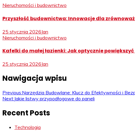
Nieruchomości i budownictwo
Przyszłość budownictwa: Innowacje dla zrównoważ
25 stycznia 2026
Jan
Nieruchomości i budownictwo
Kafelki do małej łazienki: Jak optycznie powiększy
25 stycznia 2026
Jan
Nawigacja wpisu
Previous:
Narzędzia Budowlane: Klucz do Efektywności i Be
Next:
Jakie listwy przypodłogowe do paneli
Recent Posts
Technologia