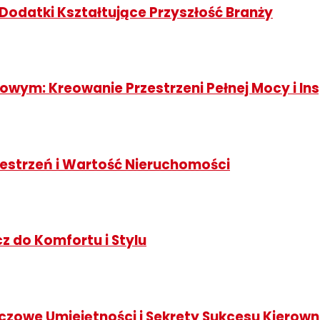
Dodatki Kształtujące Przyszłość Branży
wym: Kreowanie Przestrzeni Pełnej Mocy i Ins
zestrzeń i Wartość Nieruchomości
z do Komfortu i Stylu
luczowe Umiejętności i Sekrety Sukcesu Kiero