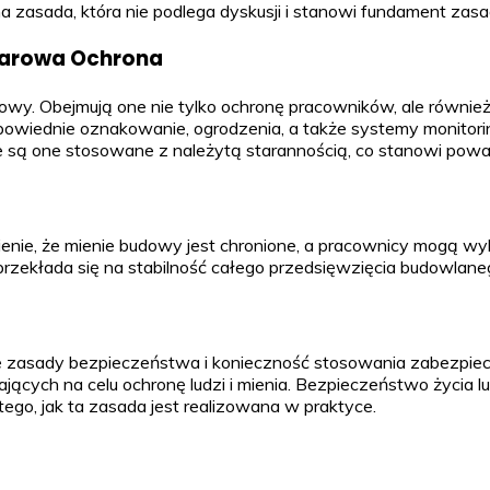
 zasada, która nie podlega dyskusji i stanowi fundament zasa
iarowa Ochrona
wy. Obejmują one nie tylko ochronę pracowników, ale równie
wiednie oznakowanie, ogrodzenia, a także systemy monitoring
e są one stosowane z należytą starannością, co stanowi powa
nie, że mienie budowy jest chronione, a pracownicy mogą w
przekłada się na stabilność całego przedsięwzięcia budowlane
 że zasady bezpieczeństwa i konieczność stosowania zabezpie
mających na celu ochronę ludzi i mienia. Bezpieczeństwo życia 
go, jak ta zasada jest realizowana w praktyce.