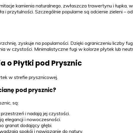
itacje kamienia naturalnego, zwłaszcza trawertynu i łupka, wn
i przytulności. Szczególnie popularne są odcienie zieleni – 
rzchnię, zyskuje na popularności. Dzięki ograniczeniu liczby f
a w czystości. Minimalistyczne fugi w kolorze płytek lub neutr
 o Płytki pod Prysznic
ek w strefie prysznicowej.
ścianę pod prysznic?
znic, są:
przestrzeń i nadają jej czystości.
ją elegancji i nowoczesności.
o granat dodający głębi.
adzają spokój i nawiązanie do natury.