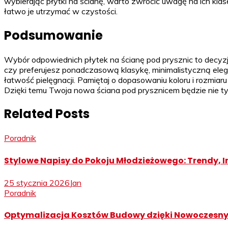
wybierając płytki na ścianę, warto zwrócić uwagę na ich klas
łatwo je utrzymać w czystości.
Podsumowanie
Wybór odpowiednich płytek na ścianę pod prysznic to decyzja,
czy preferujesz ponadczasową klasykę, minimalistyczną eleg
łatwość pielęgnacji. Pamiętaj o dopasowaniu koloru i rozmiar
Dzięki temu Twoja nowa ściana pod prysznicem będzie nie tylk
Related Posts
Poradnik
Stylowe Napisy do Pokoju Młodzieżowego: Trendy, I
25 stycznia 2026
Jan
Poradnik
Optymalizacja Kosztów Budowy dzięki Nowocze