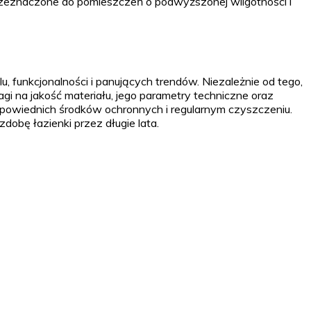
ą przeznaczone do pomieszczeń o podwyższonej wilgotności i
, funkcjonalności i panujących trendów. Niezależnie od tego,
i na jakość materiału, jego parametry techniczne oraz
 odpowiednich środków ochronnych i regularnym czyszczeniu.
dobę łazienki przez długie lata.