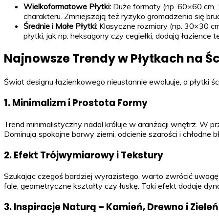
Wielkoformatowe Płytki:
Duże formaty (np. 60×60 cm, 1
charakteru. Zmniejszają też ryzyko gromadzenia się bru
Średnie i Małe Płytki:
Klasyczne rozmiary (np. 30×30 cm
płytki, jak np. heksagony czy cegiełki, dodają łazience
Najnowsze Trendy w Płytkach na Śc
Świat designu łazienkowego nieustannie ewoluuje, a płytki śc
1. Minimalizm i Prostota Formy
Trend minimalistyczny nadal króluje w aranżacji wnętrz. W p
Dominują spokojne barwy ziemi, odcienie szarości i chłodne bł
2. Efekt Trójwymiarowy i Tekstury
Szukając czegoś bardziej wyrazistego, warto zwrócić uwagę n
fale, geometryczne kształty czy łuskę. Taki efekt dodaje dyn
3. Inspiracje Naturą – Kamień, Drewno i Zieleń