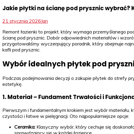
Jakie płytki na ścianę pod prysznic wybrać?
21 stycznia 2026
Jan
Remont łazienki to projekt, który wymaga przemyślanego pode
ścianę pod prysznic. Dobór odpowiednich materiałów i wzoró
przygotowaliśmy wyczerpujący poradnik, który obejmuje naj
kafli pod prysznic.
Wybór idealnych płytek pod pryszni
Podczas podejmowania decyzji o zakupie płytek do strefy pr
estetykę.
1. Materiał – Fundament Trwałości i Funkcjon
Pierwszym i fundamentalnym krokiem jest wybór materiału, kt
czystości i łatwe w pielęgnacji. Oto najpopularniejsze opcje:
Ceramika:
Klasyczny wybór, który cechuje się doskonałą
sprawdzający się w każdej łazience.