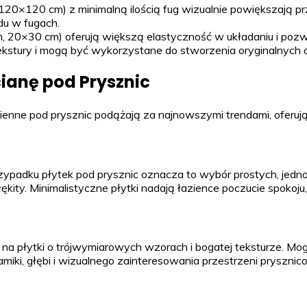
20×120 cm) z minimalną ilością fug wizualnie powiększają pr
du w fugach.
, 20×30 cm) oferują większą elastyczność w układaniu i pozw
 tekstury i mogą być wykorzystane do stworzenia oryginalnych a
ianę pod Prysznic
ienne pod prysznic podążają za najnowszymi trendami, oferując
rzypadku płytek pod prysznic oznacza to wybór prostych, jedn
ękity. Minimalistyczne płytki nadają łazience poczucie spokoju
a płytki o trójwymiarowych wzorach i bogatej teksturze. Mogą 
amiki, głębi i wizualnego zainteresowania przestrzeni prysznic