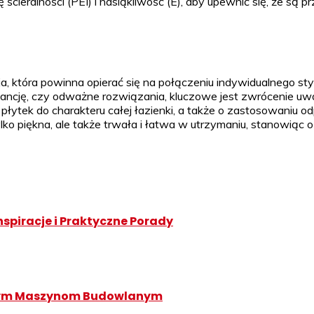
ę ścieralności (PEI) i nasiąkliwość (E), aby upewnić się, że s
 która powinna opierać się na połączeniu indywidualnego stylu
ancję, czy odważne rozwiązania, kluczowe jest zwrócenie uwag
u płytek do charakteru całej łazienki, a także o zastosowaniu
o piękna, ale także trwała i łatwa w utrzymaniu, stanowiąc oz
nspiracje i Praktyczne Porady
snym Maszynom Budowlanym