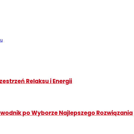
ku
estrzeń Relaksu i Energii
zewodnik po Wyborze Najlepszego Rozwiązania