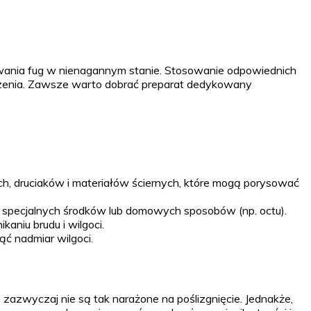
howania fug w nienagannym stanie. Stosowanie odpowiednich
zczenia. Zawsze warto dobrać preparat dedykowany
, druciaków i materiałów ściernych, które mogą porysować
 specjalnych środków lub domowych sposobów (np. octu).
aniu brudu i wilgoci.
ąć nadmiar wilgoci.
azwyczaj nie są tak narażone na poślizgnięcie. Jednakże,