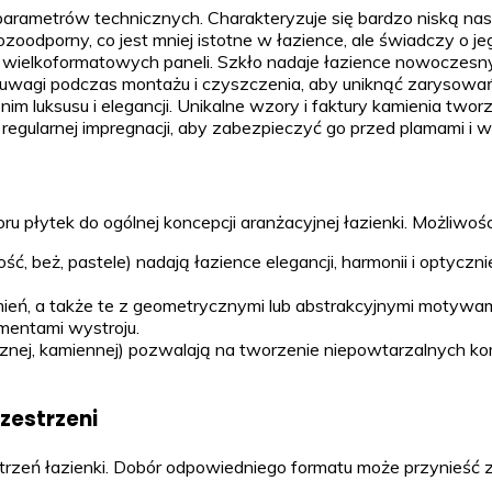
rametrów technicznych. Charakteryzuje się bardzo niską nasi
zoodporny, co jest mniej istotne w łazience, ale świadczy o j
ielkoformatowych paneli. Szkło nadaje łazience nowoczesny i 
uwagi podczas montażu i czyszczenia, aby uniknąć zarysowań
im luksusu i elegancji. Unikalne wzory i faktury kamienia twor
gularnej impregnacji, aby zabezpieczyć go przed plamami i wi
 płytek do ogólnej koncepcji aranżacyjnej łazienki. Możliwośc
ć, beż, pastele) nadają łazience elegancji, harmonii i optyczni
mień, a także te z geometrycznymi lub abstrakcyjnymi motywam
ementami wystroju.
cznej, kamiennej) pozwalają na tworzenie niepowtarzalnych kom
zestrzeni
trzeń łazienki. Dobór odpowiedniego formatu może przynieść 