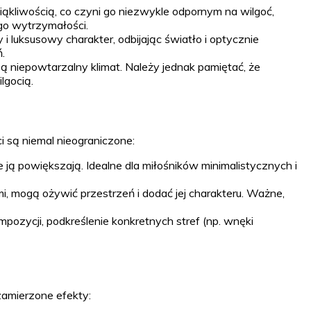
ąkliwością, co czyni go niezwykle odpornym na wilgoć,
ego wytrzymałości.
luksusowy charakter, odbijając światło i optycznie
.
zą niepowtarzalny klimat. Należy jednak pamiętać, że
lgocią.
i są niemal nieograniczone:
e ją powiększają. Idealne dla miłośników minimalistycznych i
i, mogą ożywić przestrzeń i dodać jej charakteru. Ważne,
pozycji, podkreślenie konkretnych stref (np. wnęki
zamierzone efekty: