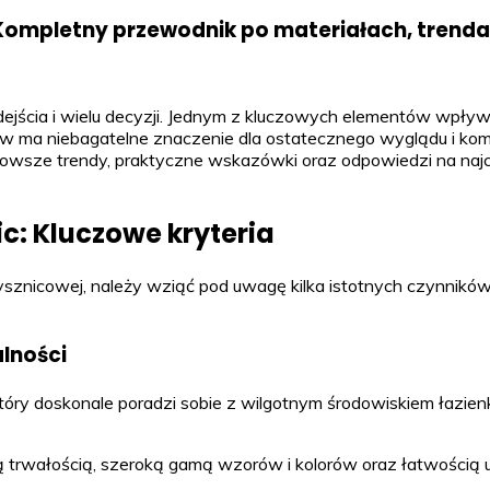
 Kompletny przewodnik po materiałach, trendac
jścia i wielu decyzji. Jednym z kluczowych elementów wpływaj
w ma niebagatelne znaczenie dla ostatecznego wyglądu i komfo
nowsze trendy, praktyczne wskazówki oraz odpowiedzi na najc
c: Kluczowe kryteria
ysznicowej, należy wziąć pod uwagę kilka istotnych czynników
alności
óry doskonale poradzi sobie z wilgotnym środowiskiem łazienk
 trwałością, szeroką gamą wzorów i kolorów oraz łatwością ut