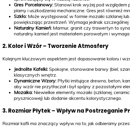
Gres Porcelanowy:
Stanowi krok wyżej pod względem pa
plamy i uszkodzenia mechaniczne. Gres jest również mro
Szkło:
Może występować w formie mozaiki szklanej lub w
powiększając przestrzeń. Wymaga jednak szczególnej 
Naturalny Kamień:
Marmur, granit czy trawertyn to synon
naturalny kamień jest materiałem porowatym i wymaga re
2. Kolor i Wzór – Tworzenie Atmosfery
Kolejnym kluczowym aspektem jest dopasowanie koloru i wzoru
Jednolite Kafelki:
Spokojne, stonowane barwy (biel, szaroś
klasycznych wnętrz.
Dynamiczne Wzory:
Płytki imitujące drewno, beton, ka
aby wzór nie przytłaczał i był spójny z pozostałymi el
Mozaika:
Niewielkie elementy mozaiki (szklanej, cerami
prysznicowej) lub dodanie akcentu kolorystycznego.
3. Rozmiar Płytek – Wpływ na Postrzeganie Pr
Rozmiar kafli ma znaczący wpływ na to, jak odbieramy przes